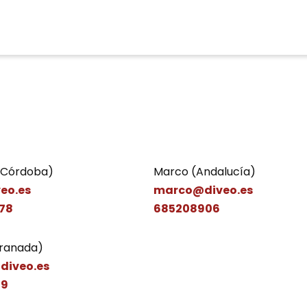
(Córdoba)
Marco (Andalucía)
eo.es
marco@diveo.es
78
685208906
Granada)
diveo.es
19