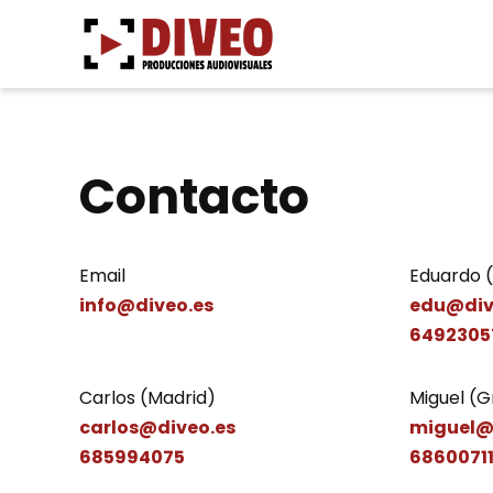
Ir
al
contenido
Contacto
Email
Eduardo 
info@diveo.es
edu@div
6492305
Carlos (Madrid)
Miguel (
carlos@diveo.es
miguel@
685994075
6860071