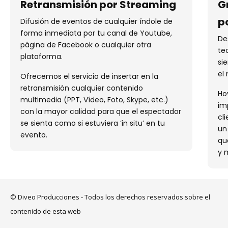
Retransmisión por Streaming
G
p
Difusión de eventos de cualquier índole de
forma inmediata por tu canal de Youtube,
De
página de Facebook o cualquier otra
te
plataforma.
si
el
Ofrecemos el servicio de insertar en la
retransmisión cualquier contenido
Ho
multimedia (PPT, Vídeo, Foto, Skype, etc.)
im
con la mayor calidad para que el espectador
cl
se sienta como si estuviera ‘in situ’ en tu
un
evento.
qu
y 
© Diveo Producciones - Todos los derechos reservados sobre el
contenido de esta web