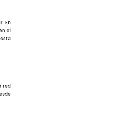
r. En
en el
 esta
a red
desde