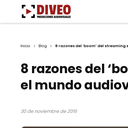
Ir
al
contenido
Inicio
Blog
8 razones del ‘boom’ del streaming 
8 razones del ‘b
el mundo audiovi
30 de noviembre de 2016