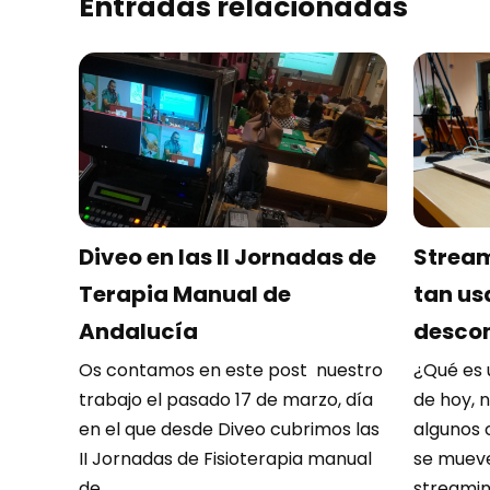
Entradas relacionadas
Realización
Diveo en las II Jornadas de
Stream
multicámara
Terapia Manual de
tan u
en
Andalucía
desco
Jaén
Os contamos en este post nuestro
¿Qué es 
trabajo el pasado 17 de marzo, día
de hoy, 
en el que desde Diveo cubrimos las
algunos 
II Jornadas de Fisioterapia manual
se mueve
de ...
streaming