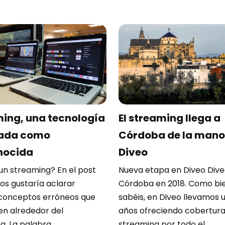
ing, una tecnología
El streaming llega a
sada como
Córdoba de la mano
nocida
Diveo
un streaming? En el post
Nueva etapa en Diveo Dive
nos gustaría aclarar
Córdoba en 2018. Como bi
conceptos erróneos que
sabéis, en Diveo llevamos 
n alrededor del
años ofreciendo cobertura
. La palabra ...
streaming por todo el ...