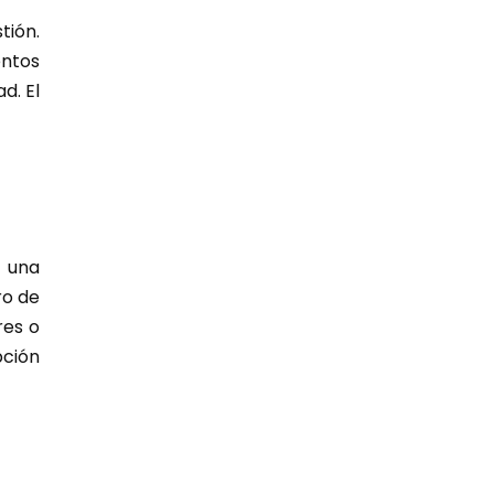
tión.
entos
d. El
e una
ro de
res o
pción