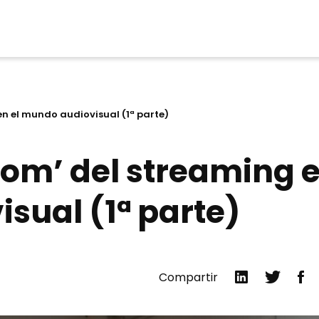
en el mundo audiovisual (1ª parte)
oom’ del streaming 
sual (1ª parte)
Comparti
Compa
Co
Compartir
en
en
en
LinkedIn
twitter
fa