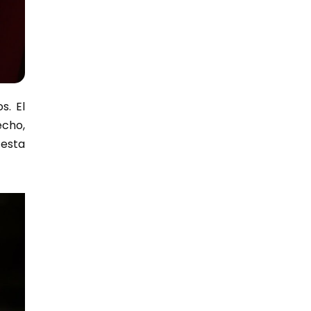
s. El
echo,
 esta